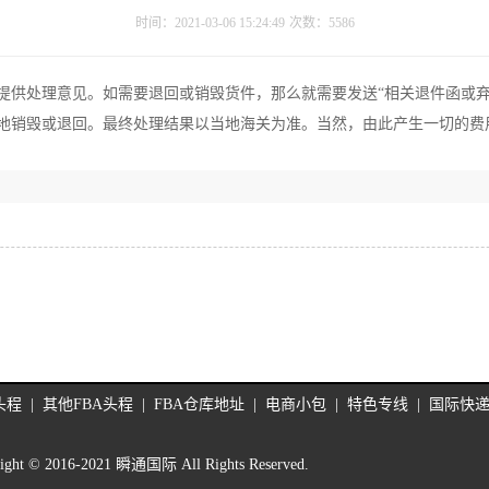
时间：2021-03-06 15:24:49
次数：
5586
处理意见。如需要退回或销毁货件，那么就需要发送“相关退件函或弃
地销毁或退回。最终处理结果以当地海关为准。当然，由此产生一切的费
头程
|
其他FBA头程
|
FBA仓库地址
|
电商小包
|
特色专线
|
国际快
ight © 2016-2021 瞬通国际 All Rights Reserved.