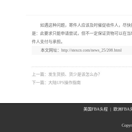
如遇这种问题，寄件人应该及时催促收件人，尽快提供
是：此要求只能申请尝试，但不一定保证货物可以在当
件人支付与承担。
本文网址：
http://stexcn.com/news_25/208.html
上一篇：
发生货损、货少是该怎么办？
下一篇：
大陆UPS操作指南
美国FBA头程
|
欧洲FBA
Copyr