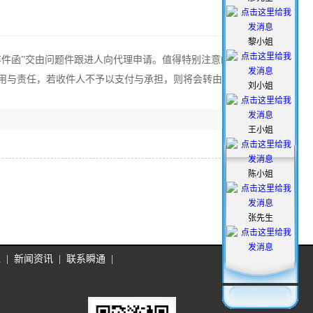
黎小姐
件函”交由问题件跟进人向代理申请。值得特别注意的
用与责任，若收件人不予以支付与承担，则将会转由寄
刘小姐
王小姐
陈小姐
张先生
递
|
新闻资讯
|
联系瞬通
|