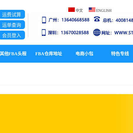
中文
ENG
LISH
运费试算
运单查询
会员登入
其他FBA头程
FBA仓库地址
电商小包
特色专线